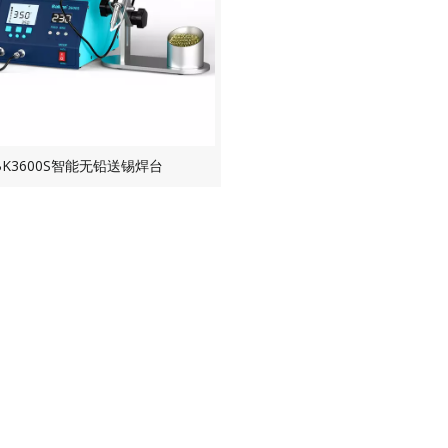
BK3600S智能无铅送锡焊台