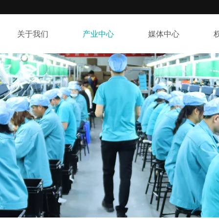
关于我们
产业中心
媒体中心