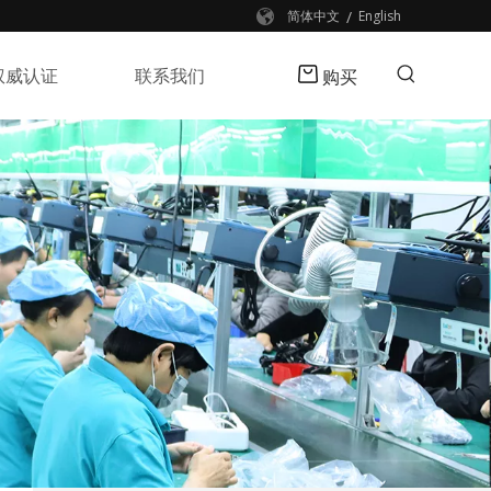
/
简体中文
English
权威认证
联系我们
购买