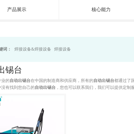
产品展示
核心能力
键词：
焊接设备&焊接设备
焊接设备
出锡台
专业的
自动出锡台
在中国的制造商和供应商，所有的
自动出锡台
都通过了
中没有找到您自己的
自动出锡台
，您也可以联系我们，我们可以提供定制