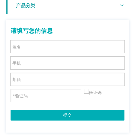
产品分类
请填写您的信息
提交