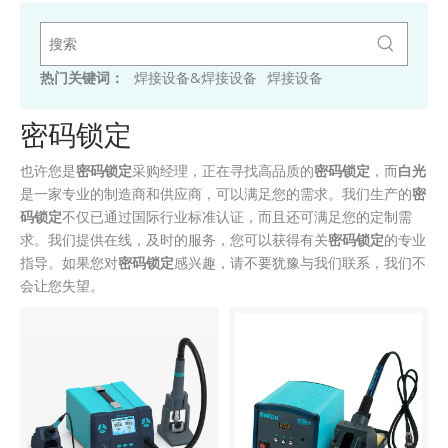
热门关键词：
焊接设备&焊接设备
焊接设备
密码锁定
也许您是
密码锁定
采购经理，正在寻找高品质的
密码锁定
，而
白光
是一家专业的制造商和供应商，可以满足您的需求。我们生产的
密
码锁定
不仅已通过国际行业标准认证，而且还可满足您的定制需
求。我们提供在线，及时的服务，您可以获得有关
密码锁定
的专业
指导。如果您对
密码锁定
感兴趣，请不要犹豫与我们联系，我们不
会让您失望。