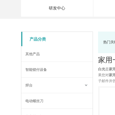
研发中心
产品分类
热门关
其他产品
家用
白光
是
家
智能锁付设备
果您对
家
子邮件并
焊台
电动螺丝刀