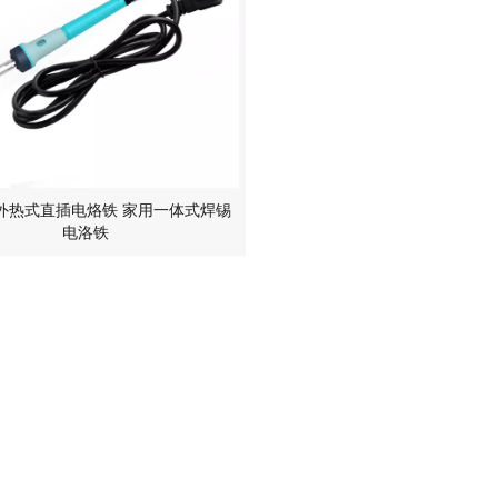
1 外热式直插电烙铁 家用一体式焊锡
电洛铁