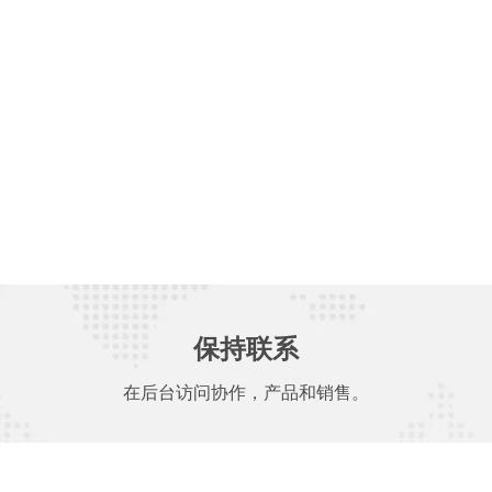
保持联系
在后台访问协作，产品和销售。