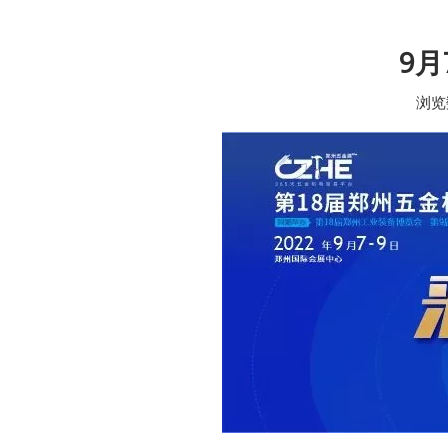
9月
浏览
["wechat","weibo","qzone","douban","email"]