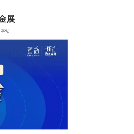
五金展
：
本站